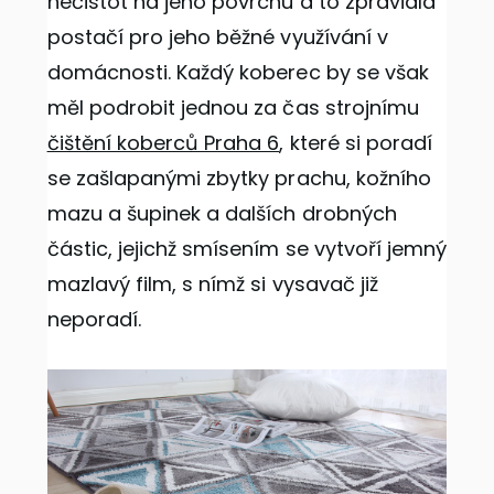
nečistot na jeho povrchu a to zpravidla
postačí pro jeho běžné využívání v
domácnosti. Každý koberec by se však
měl podrobit jednou za čas strojnímu
čištění koberců Praha 6
, které si poradí
se zašlapanými zbytky prachu, kožního
mazu a šupinek a dalších drobných
částic, jejichž smísením se vytvoří jemný
mazlavý film, s nímž si vysavač již
neporadí.