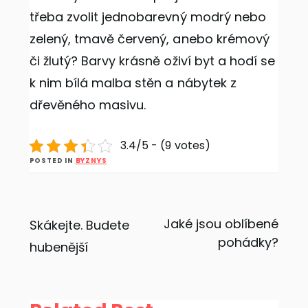
třeba zvolit jednobarevný modrý nebo
zelený, tmavě červený, anebo krémový
či žlutý? Barvy krásně oživí byt a hodí se
k nim bílá malba stěn a nábytek z
dřevěného masivu.
3.4/5 - (9 votes)
POSTED IN
BYZNYS
Navigace
Jaké jsou oblíbené
Skákejte. Budete
pohádky?
hubenější
pro
příspěvek