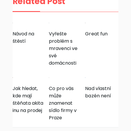
Related Post
Návod na
Vyřešte
Great fun
štěstí
problém s
mravenci ve
své
domácnosti
Jak hledat,
Co pro vás
Nad vlastní
kde mají
může
bazén není
štěňata akita
znamenat
inu na prodej
sídlo firmy v
Praze