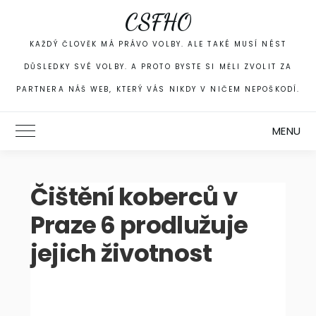
Skip
CSFHO
to
content
KAŽDÝ ČLOVĚK MÁ PRÁVO VOLBY. ALE TAKÉ MUSÍ NÉST
DŮSLEDKY SVÉ VOLBY. A PROTO BYSTE SI MĚLI ZVOLIT ZA
PARTNERA NÁŠ WEB, KTERÝ VÁS NIKDY V NIČEM NEPOŠKODÍ.
MENU
Toggle Main Menu
Čištění koberců v
Praze 6 prodlužuje
jejich životnost