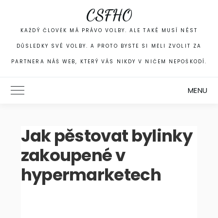
Skip
CSFHO
to
content
KAŽDÝ ČLOVĚK MÁ PRÁVO VOLBY. ALE TAKÉ MUSÍ NÉST
DŮSLEDKY SVÉ VOLBY. A PROTO BYSTE SI MĚLI ZVOLIT ZA
PARTNERA NÁŠ WEB, KTERÝ VÁS NIKDY V NIČEM NEPOŠKODÍ.
MENU
Toggle Main Menu
Jak pěstovat bylinky
zakoupené v
hypermarketech