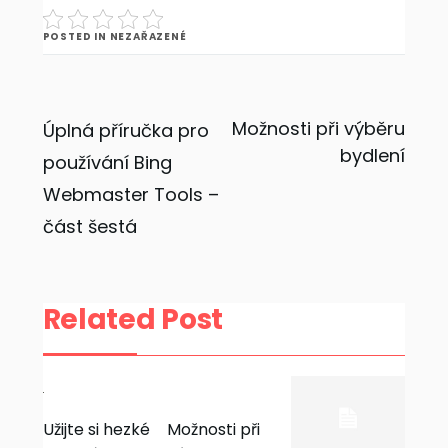
POSTED IN NEZAŘAZENÉ
Navigace
Možnosti při výběru
Úplná příručka pro
bydlení
používání Bing
pro
Webmaster Tools –
příspěvek
část šestá
Related Post
Užijte si hezké
Možnosti při