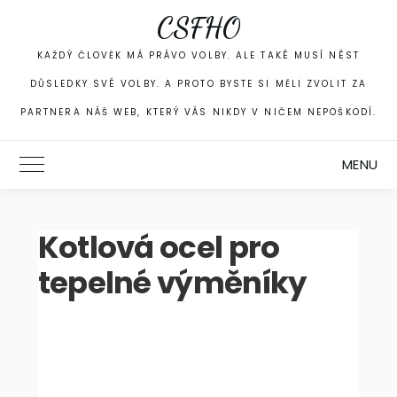
Skip
CSFHO
to
content
KAŽDÝ ČLOVĚK MÁ PRÁVO VOLBY. ALE TAKÉ MUSÍ NÉST
DŮSLEDKY SVÉ VOLBY. A PROTO BYSTE SI MĚLI ZVOLIT ZA
PARTNERA NÁŠ WEB, KTERÝ VÁS NIKDY V NIČEM NEPOŠKODÍ.
MENU
Toggle Main Menu
Kotlová ocel pro
tepelné výměníky