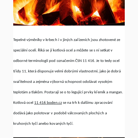
Tepelné výměníky v krbech i v jiných zařízeních jsou zhotovené ze
speciální oceli. Říká se jí kotlová ocel a můžete se s ní setkat v
odborné terminologii pod označením ČSN 11 416. Je to tedy ocel
třídy 11, která disponuje velmi dobrými vlastnostmi, jako je dobrá
svařitelnost a zejména výborná schopnost odolávat vysokým
teplotám a tlakům. Postarají se o to legující prvky křemík a mangan.
Kotlová ocel
11 416 boden.cz
se na trh k dalšímu zpracování
dodává jako polotovar v podobě válcovaných plochých a
kruhových tyčí anebo kovaných tyčí.