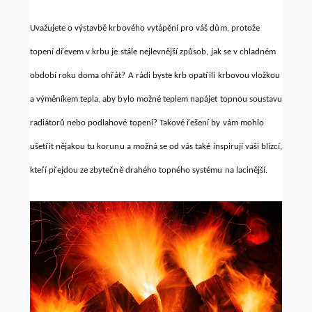
Uvažujete o výstavbě krbového vytápění pro váš dům, protože
topení dřevem v krbu je stále nejlevnější způsob, jak se v chladném
období roku doma ohřát? A rádi byste krb opatřili krbovou vložkou
a výměníkem tepla, aby bylo možné teplem napájet topnou soustavu
radiátorů nebo podlahové topení? Takové řešení by vám mohlo
ušetřit nějakou tu korunu a možná se od vás také inspirují vaši blízcí,
kteří přejdou ze zbytečně drahého topného systému na lacinější.