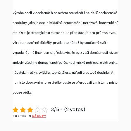
Výroba oceli v ocelárnách se ovšem soustředí i na další ocelárenské
produkty, jako je ocel nitridační, cementační, nerezová, konstrukční
atd. Ocel je strategickou surovinou a představuje pro průmyslovou
výrobu nesmírně důležitý prvek, bez něhož by současný svět
vypadal úplně jinak. Jen si představte, že by z vaší domácnosti rázem
zmizely všechny domácí spotřebiče, kuchyňské potřeby, elektronika,
nábytek, hračky, svítidla, topná tělesa, nářadí a bytové doplňky. A
namísto dopravními prostředky byste se přesouvali z místa na místo
pouze pěšky.
3/5 - (2 votes)
POSTED IN
NÁKUPY