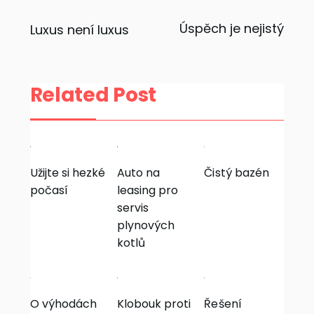
Navigace
Úspěch je nejistý
Luxus není luxus
pro
příspěvek
Related Post
Užijte si hezké
Auto na
Čistý bazén
počasí
leasing pro
servis
plynových
kotlů
O výhodách
Klobouk proti
Řešení