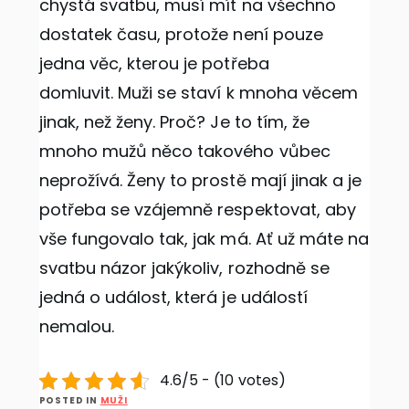
chystá svatbu, musí mít na všechno
dostatek času, protože není pouze
jedna věc, kterou je potřeba
domluvit.
Muži se staví k mnoha věcem
jinak, než ženy. Proč? Je to tím, že
mnoho mužů něco takového vůbec
neprožívá. Ženy to prostě mají jinak a je
potřeba se vzájemně respektovat, aby
vše fungovalo tak, jak má.
Ať už máte na
svatbu názor jakýkoliv, rozhodně se
jedná o událost, která je událostí
nemalou.
4.6/5 - (10 votes)
POSTED IN
MUŽI