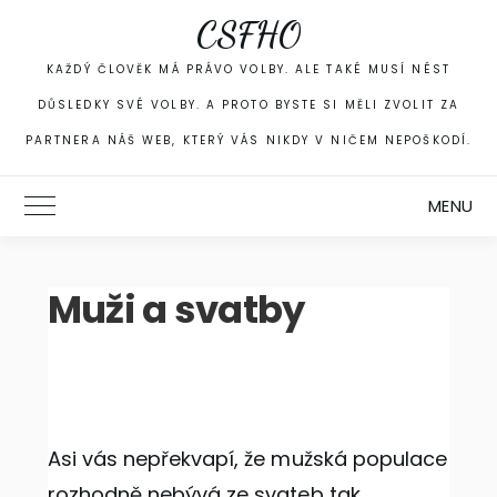
Skip
CSFHO
to
content
KAŽDÝ ČLOVĚK MÁ PRÁVO VOLBY. ALE TAKÉ MUSÍ NÉST
DŮSLEDKY SVÉ VOLBY. A PROTO BYSTE SI MĚLI ZVOLIT ZA
PARTNERA NÁŠ WEB, KTERÝ VÁS NIKDY V NIČEM NEPOŠKODÍ.
MENU
Toggle Main Menu
Muži a svatby
Asi vás nepřekvapí, že mužská populace
rozhodně nebývá ze svateb tak