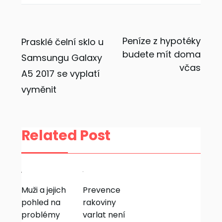
Navigace
Peníze z hypotéky
Prasklé čelní sklo u
budete mít doma
Samsungu Galaxy
pro
včas
A5 2017 se vyplatí
příspěvek
vyměnit
Related Post
Muži a jejich
Prevence
pohled na
rakoviny
problémy
varlat není