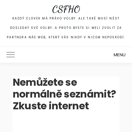
Skip
CSFHO
to
content
KAŽDÝ ČLOVĚK MÁ PRÁVO VOLBY. ALE TAKÉ MUSÍ NÉST
DŮSLEDKY SVÉ VOLBY. A PROTO BYSTE SI MĚLI ZVOLIT ZA
PARTNERA NÁŠ WEB, KTERÝ VÁS NIKDY V NIČEM NEPOŠKODÍ.
MENU
Toggle Main Menu
Nemůžete se
normálně seznámit?
Zkuste internet