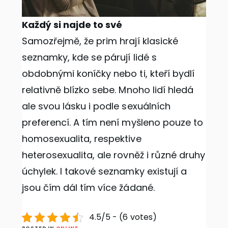
Každý si najde to své
Samozřejmě, že prim hrají klasické
seznamky, kde se párují lidé s
obdobnými koníčky nebo ti, kteří bydlí
relativně blízko sebe. Mnoho lidí hledá
ale svou lásku i podle sexuálních
preferencí. A tím není myšleno pouze to
homosexualita, respektive
heterosexualita, ale rovněž i různé druhy
úchylek. I takové seznamky existují a
jsou čím dál tím více žádané.
4.5/5 - (6 votes)