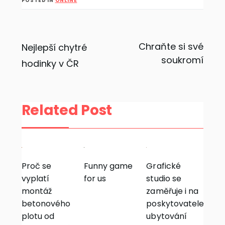
POSTED IN
ONLINE
Navigace
Chraňte si své
Nejlepší chytré
soukromí
hodinky v ČR
pro
příspěvek
Related Post
Proč se
Funny game
Grafické
vyplatí
for us
studio se
montáž
zaměřuje i na
betonového
poskytovatele
plotu od
ubytování