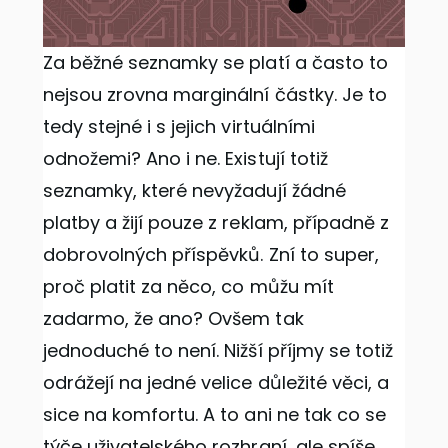
Za běžné seznamky se platí a často to
nejsou zrovna marginální částky. Je to
tedy stejné i s jejich virtuálními
odnožemi? Ano i ne. Existují totiž
seznamky, které nevyžadují žádné
platby a žijí pouze z reklam, případně z
dobrovolných příspěvků. Zní to super,
proč platit za něco, co můžu mít
zadarmo, že ano? Ovšem tak
jednoduché to není. Nižší příjmy se totiž
odrážejí na jedné velice důležité věci, a
sice na komfortu. A to ani ne tak co se
týče uživatelského rozhraní, ale spíše