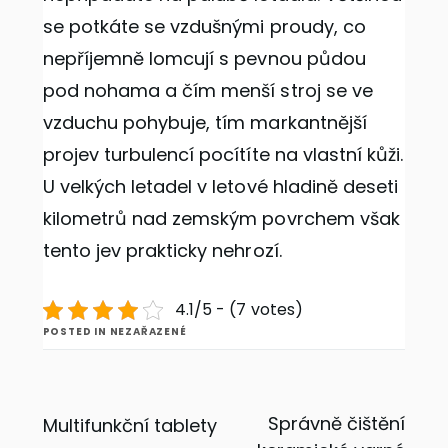
se potkáte se vzdušnými proudy, co
nepříjemně lomcují s pevnou půdou
pod nohama a čím menší stroj se ve
vzduchu pohybuje, tím markantnější
projev turbulencí pocítíte na vlastní kůži.
U velkých letadel v letové hladině deseti
kilometrů nad zemským povrchem však
tento jev prakticky nehrozí.
4.1/5 - (7 votes)
POSTED IN NEZAŘAZENÉ
Navigace
Správně čištění
Multifunkční tablety