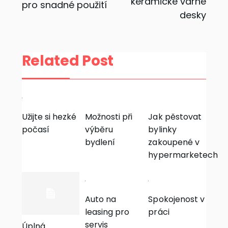
keramické varné
pro snadné použití
pro
desky
příspěvek
Related Post
Užijte si hezké
Možnosti při
Jak pěstovat
počasí
výběru
bylinky
bydlení
zakoupené v
hypermarketech
Auto na
Spokojenost v
leasing pro
práci
servis
Úplná