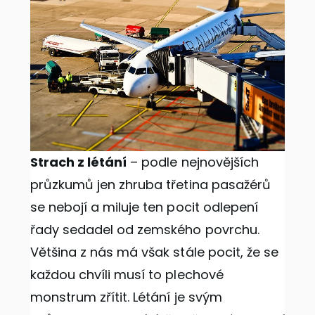
Strach z létání
– podle nejnovějších
průzkumů jen zhruba třetina pasažérů
se nebojí a miluje ten pocit odlepení
řady sedadel od zemského povrchu.
Většina z nás má však stále pocit, že se
každou chvíli musí to plechové
monstrum zřítit. Létání je svým