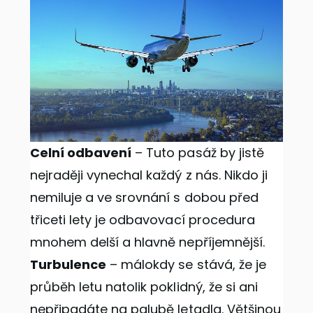
Celní odbavení
– Tuto pasáž by jistě
nejraději vynechal každý z nás. Nikdo ji
nemiluje a ve srovnání s dobou před
třiceti lety je odbavovací procedura
mnohem delší a hlavně nepříjemnější.
Turbulence
– málokdy se stává, že je
průběh letu natolik poklidný, že si ani
nepřipadáte na palubě letadla. Většinou