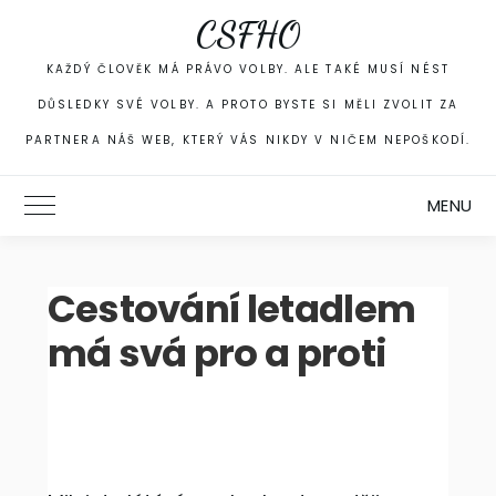
Skip
CSFHO
to
content
KAŽDÝ ČLOVĚK MÁ PRÁVO VOLBY. ALE TAKÉ MUSÍ NÉST
DŮSLEDKY SVÉ VOLBY. A PROTO BYSTE SI MĚLI ZVOLIT ZA
PARTNERA NÁŠ WEB, KTERÝ VÁS NIKDY V NIČEM NEPOŠKODÍ.
MENU
Toggle Main Menu
Cestování letadlem
má svá pro a proti