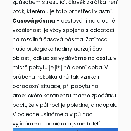
způsobem stresující, člověk zkrátka není
pták, kterému je toto prostředí vlastní.
Časová pásma
– cestování na dlouhé
vzdálenosti je vždy spojeno s adaptací
na rozdílná časová pásma. Zatímco
naše biologické hodiny udržují čas
oblasti, odkud se vydáváme na cestu, v
místě pobytu je již jiná denní doba. V
průběhu několika dnů tak vznikají
paradoxní situace, při pobytu na
americkém kontinentu máme zpočátku
pocit, že v půlnoci je poledne, a naopak.
V poledne usínáme a v půlnoci
vyjídáme chladničku a jsme bdělí.