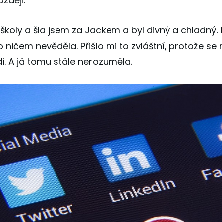
zději:
 školy a šla jsem za Jackem a byl divný a chladný.
y o ničem nevěděla. Přišlo mi to zvláštní, protože se
idi. A já tomu stále nerozuměla.