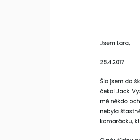
Jsem Lara,
28.4.2017
Šla jsem do š
čekal Jack. V
mě někdo ochr
nebyla šťastně
kamarádku, kte