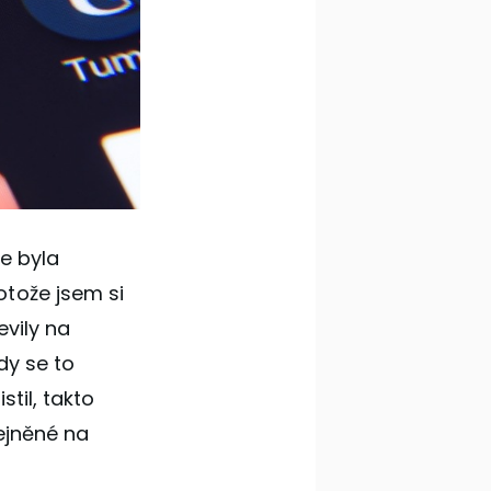
že byla
otože jsem si
evily na
dy se to
stil, takto
řejněné na