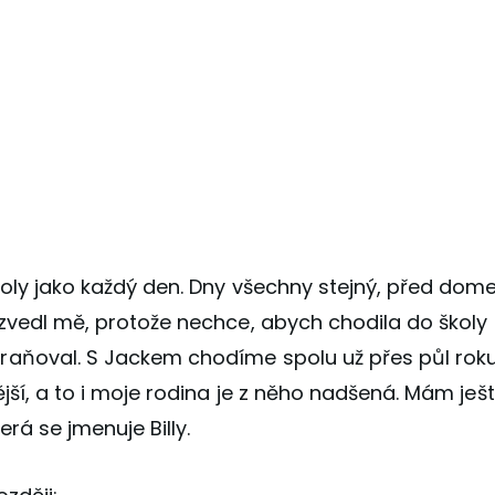
koly jako každý den. Dny všechny stejný, před do
yzvedl mě, protože nechce, abych chodila do školy
aňoval. S Jackem chodíme spolu už přes půl roku
jší, a to i moje rodina je z něho nadšená. Mám ješt
rá se jmenuje Billy.