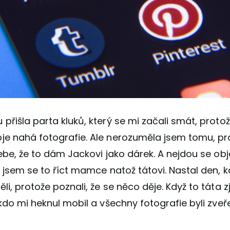
přišla parta kluků, který se mi začali smát, proto
je nahá fotografie. Ale nerozuměla jsem tomu, pr
sebe, že to dám Jackovi jako dárek. A nejdou se obj
a jsem se to říct mamce natož tátovi.
Nastal den, k
i, protože poznali, že se něco děje. Když to táta zji
ěkdo mi heknul mobil a všechny fotografie byli zve