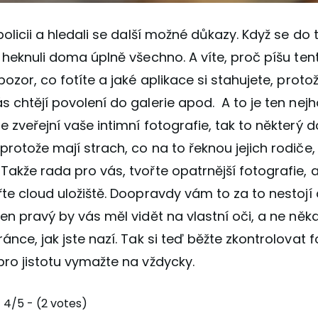
 policii a hledali se další možné důkazy. Když se do
m heknuli doma úplně všechno. A víte, proč píšu ten
 pozor, co fotíte a jaké aplikace si stahujete, proto
s chtějí povolení do galerie apod. A to je ten nejh
e zveřejní vaše intimní fotografie, tak to některý 
protože mají strach, co na to řeknou jejich rodiče
Takže rada pro vás, tvořte opatrnější fotografie, a
řte cloud uložiště. Doopravdy vám to za to nestojí 
ten pravý by vás měl vidět na vlastní oči, a ne něk
ánce, jak jste nazí. Tak si teď běžte zkontrolovat f
pro jistotu vymažte na vždycky.
4/5 - (2 votes)