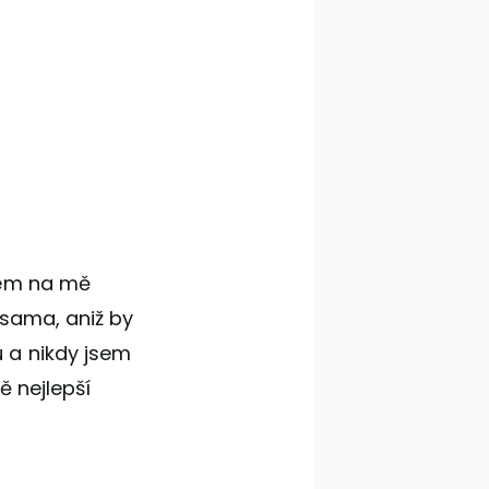
mem na mě
 sama, aniž by
 a nikdy jsem
ě nejlepší