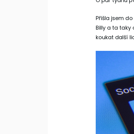
O pár týdnu po
Přišla jsem do
Billy a ta tak
koukat další l