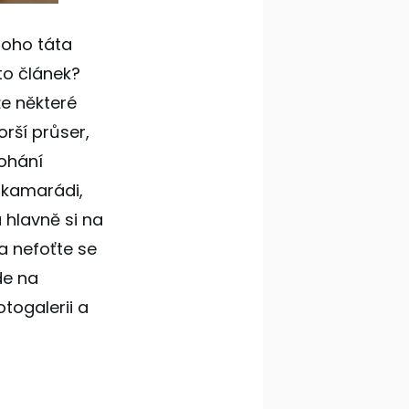
 toho táta
to článek?
že některé
orší průser,
dohání
, kamarádi,
 hlavně si na
a nefoťte se
de na
otogalerii a