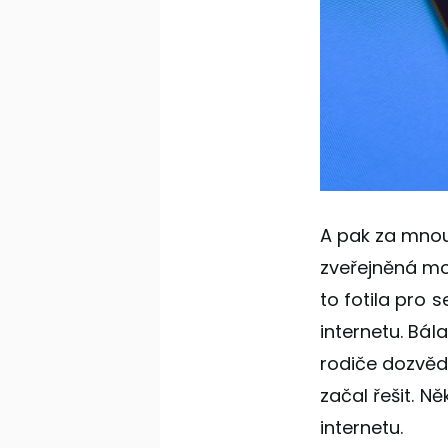
A pak za mnou 
zveřejněná mo
to fotila pro 
internetu. Bál
rodiče dozvěděl
začal řešit. N
internetu.