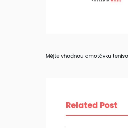
POSTED IN
MOBIL
Navigace
Mějte vhodnou omotávku teniso
pro
příspěvek
Related Post