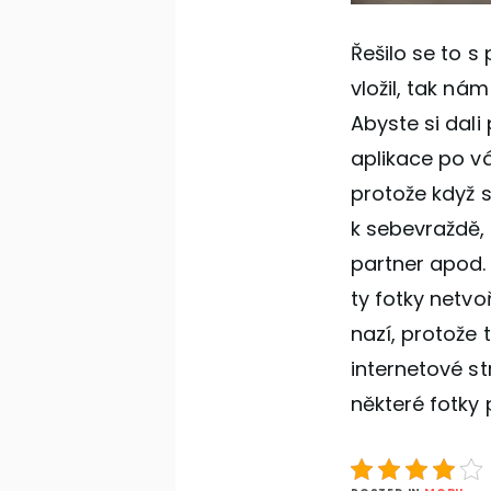
Řešilo se to s
vložil, tak ná
Abyste si dali
aplikace po vá
protože když s
k sebevraždě, 
partner apod. 
ty fotky netvo
nazí, protože 
internetové str
některé fotky 