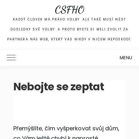
Skip
CSFHO
to
content
KAŽDÝ ČLOVĚK MÁ PRÁVO VOLBY. ALE TAKÉ MUSÍ NÉST
DŮSLEDKY SVÉ VOLBY. A PROTO BYSTE SI MĚLI ZVOLIT ZA
PARTNERA NÁŠ WEB, KTERÝ VÁS NIKDY V NIČEM NEPOŠKODÍ.
MENU
Toggle Main Menu
Nebojte se zeptat
Přemýšlíte, čím vyšperkovat svůj dům,
co Vám ještě chybí k naprosté