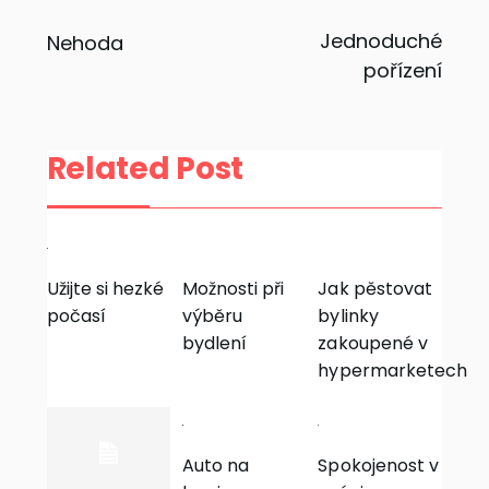
Navigace
Jednoduché
Nehoda
pořízení
pro
příspěvek
Related Post
Užijte si hezké
Možnosti při
Jak pěstovat
počasí
výběru
bylinky
bydlení
zakoupené v
hypermarketech
Auto na
Spokojenost v