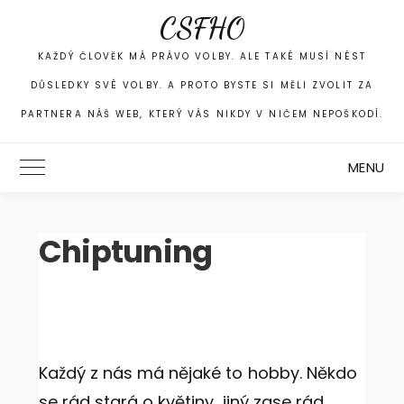
Skip
CSFHO
to
content
KAŽDÝ ČLOVĚK MÁ PRÁVO VOLBY. ALE TAKÉ MUSÍ NÉST
DŮSLEDKY SVÉ VOLBY. A PROTO BYSTE SI MĚLI ZVOLIT ZA
PARTNERA NÁŠ WEB, KTERÝ VÁS NIKDY V NIČEM NEPOŠKODÍ.
MENU
Toggle Main Menu
Chiptuning
Každý z nás má nějaké to hobby. Někdo
se rád stará o květiny, jiný zase rád