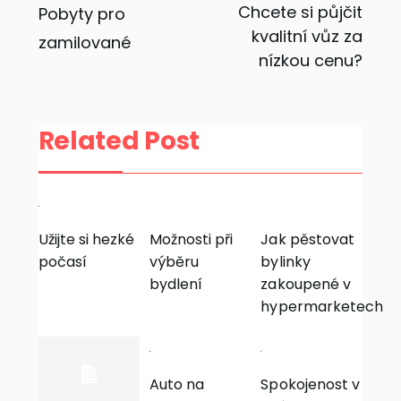
Navigace
Chcete si půjčit
Pobyty pro
kvalitní vůz za
zamilované
pro
nízkou cenu?
příspěvek
Related Post
Užijte si hezké
Možnosti při
Jak pěstovat
počasí
výběru
bylinky
bydlení
zakoupené v
hypermarketech
Auto na
Spokojenost v