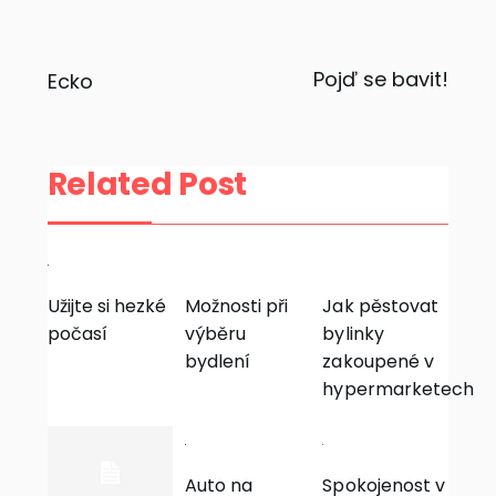
Navigace
Pojď se bavit!
Ecko
pro
příspěvek
Related Post
Užijte si hezké
Možnosti při
Jak pěstovat
počasí
výběru
bylinky
bydlení
zakoupené v
hypermarketech
Auto na
Spokojenost v