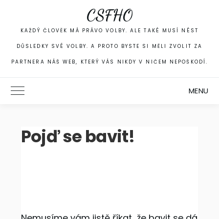
Skip
CSFHO
to
content
KAŽDÝ ČLOVĚK MÁ PRÁVO VOLBY. ALE TAKÉ MUSÍ NÉST
DŮSLEDKY SVÉ VOLBY. A PROTO BYSTE SI MĚLI ZVOLIT ZA
PARTNERA NÁŠ WEB, KTERÝ VÁS NIKDY V NIČEM NEPOŠKODÍ.
MENU
Toggle Main Menu
Pojď se bavit!
Nemusíme vám jistě říkat, že bavit se dá