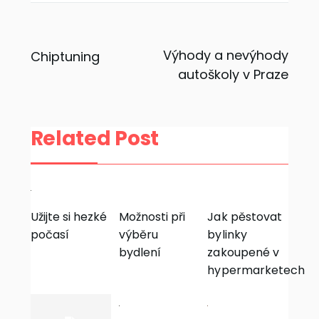
Navigace
Výhody a nevýhody
Chiptuning
autoškoly v Praze
pro
příspěvek
Related Post
Užijte si hezké
Možnosti při
Jak pěstovat
počasí
výběru
bylinky
bydlení
zakoupené v
hypermarketech