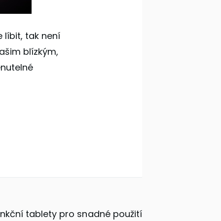
líbit, tak není
ašim blízkým,
enutelné
unkční tablety pro snadné použití