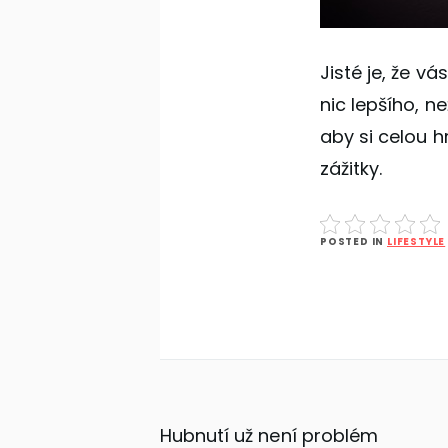
Jisté je, že v
nic lepšího, 
aby si celou h
zážitky.
POSTED IN
LIFESTYLE
Navigace
Hubnutí už není problém