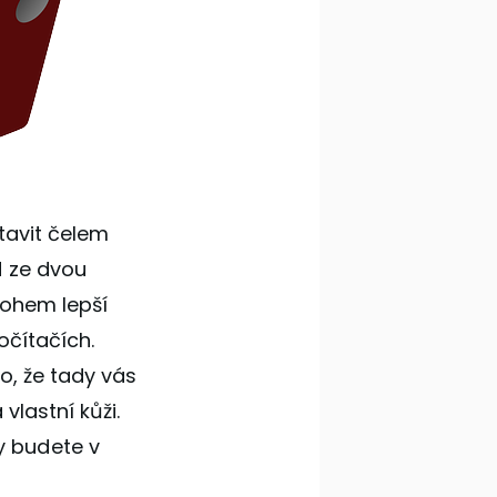
stavit čelem
d ze dvou
nohem lepší
očítačích.
o, že tady vás
vlastní kůži.
y budete v