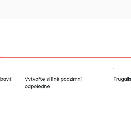
bavit
Vytvořte si líné podzimní
Frugalis
odpoledne