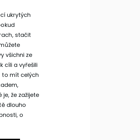
cí ukrytých
pokud
ach, stačit
 můžete
vy všichni ze
íli a vyřešili
 to mít celých
sadem,
je, že zažijete
tě dlouho
pnosti, o