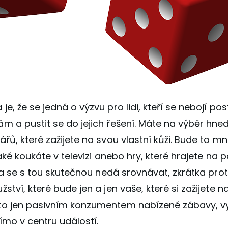
e, že se jedná o výzvu pro lidi, kteří se nebojí po
m a pustit se do jejich řešení. Máte na výběr hne
řů, které zažijete na svou vlastní kůži. Bude to m
jaké koukáte v televizi anebo hry, které hrajete na p
ita se s tou skutečnou nedá srovnávat, zkrátka prot
tví, které bude jen a jen vaše, které si zažijete na 
o jen pasivním konzumentem nabízené zábavy, v
římo v centru událostí.