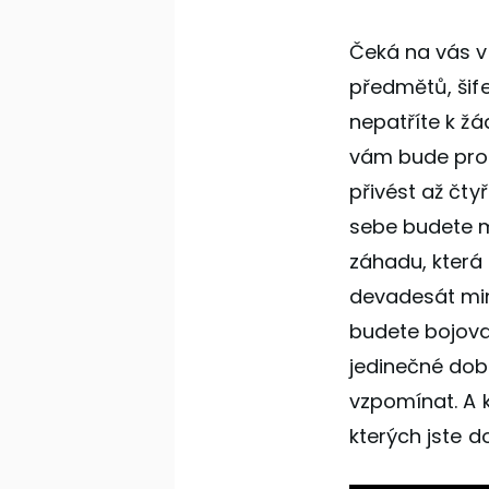
Čeká na vás ve
předmětů, šif
nepatříte k ž
vám bude pros
přivést až čtyř
sebe budete mu
záhadu, která
devadesát mi
budete bojovat 
jedinečné dob
vzpomínat. A k
kterých jste d