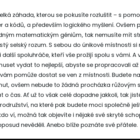
lká záhada, kterou se pokusíte rozluštit – s pomo
er a kódů, a především logického myšlení. Ovšem 
ádným matematickým géniům, tak nemusíte mít str
tý selský rozum. S sebou do únikové místnosti si
i další spoluhráče, kteří vše prožijí spolu s vámi. A 
set vydat to nejlepší, abyste se propracovali až k c
 vám pomůže dostat se ven z místnosti. Budete na
nut, ovšem nebude to žádná procházka růžovým 
o čas. Ať už to však celé dopadne jakkoli, tak jisté 
rodružství, na které pak budete moci společně ješ
do ví, možná tak objevíte i nějaké své skryté scho
oposud nevěděli. Anebo blíže poznáte své přátele.