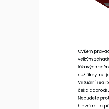
Ovšem pravda j
velkým záhadá
lákavých scéná
než filmy, na 
Virtuální real
čeká dobrodružs
Nebudete prot
hlavní roli a p