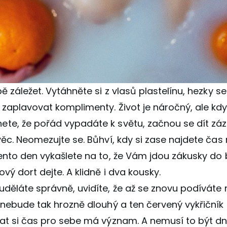
bě záležet. Vytáhněte si z vlasů plastelínu, hezky s
zaplavovat komplimenty. Život je náročný, ale kdy
te, že pořád vypadáte k světu, začnou se dít záz
věc. Neomezujte se. Bůhví, kdy si zase najdete čas 
tento den vykašlete na to, že Vám jdou zákusky do
ový dort dejte. A klidně i dva kousky.
uděláte správně, uvidíte, že až se znovu podívát
 nebude tak hrozně dlouhý a ten červený vykřičník z
at si čas pro sebe má význam. A nemusí to být dny