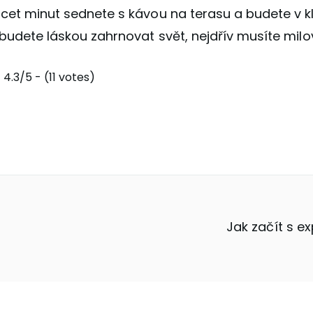
cet minut sednete s kávou na terasu a budete v kli
 budete láskou zahrnovat svět, nejdřív musíte milo
4.3/5 - (11 votes)
Jak začít s e