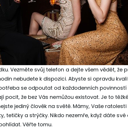
u. Vezměte svůj telefon a dejte všem vědět, že př
odin nebudete k dispozici. Abyste si opravdu kvali
e potřeba se odpoutat od každodenních povinností 
ají pocit, že bez Vás nemůžou existovat. Je to těžké
ejste jediný člověk na světě. Mámy, Vaše ratolesti 
ky, tetičky a strýčky. Nikdo nezemře, když dáte sv
pohlídat. Věřte tomu.