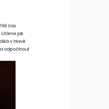
íliš čas
 Lítáme jak
liká v hlavě
t a odpočinout