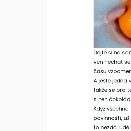
Dejte si na so
ven nechat se 
času vzpomene
A ještě jedna 
takže se pro 
si ten čokolád
Když všechno 
povinností, už
to nezdá, uděl