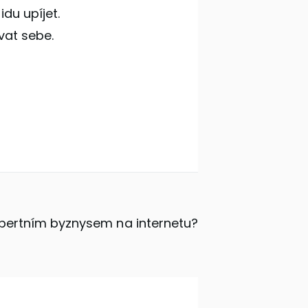
du upíjet.
vat sebe.
xpertním byznysem na internetu?