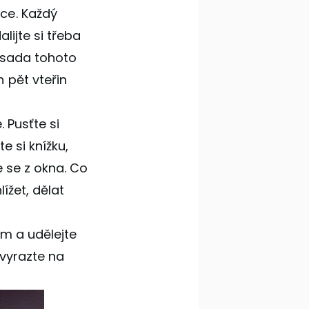
ce. Každý
lijte si třeba
Zásada tohoto
 pět vteřin
 Pusťte si
e si knížku,
e se z okna. Co
ížet, dělat
ám a udělejte
 vyrazte na