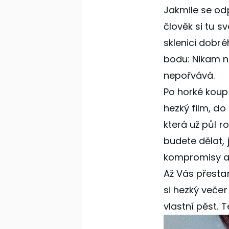
Jakmile se od
člověk si tu s
sklenici dobr
bodu: Nikam ne
nepořvává.
Po horké koupe
hezký film, do
která už půl r
budete dělat, 
kompromisy ani
Až Vás přesta
si hezký večer
vlastní pěst.