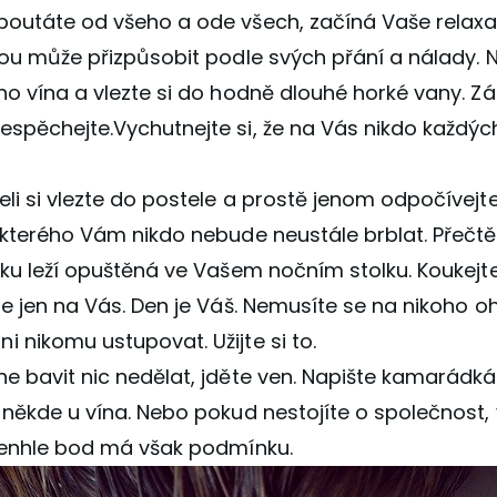
poutáte od všeho a ode všech, začíná Vaše relaxa
vou může přizpůsobit podle svých přání a nálady. Na
ého vína a vlezte si do hodně dlouhé horké vany. 
spěchejte.Vychutnejte si, že na Vás nikdo každých
li si vlezte do postele a prostě jenom odpočívejte.
 kterého Vám nikdo nebude neustále brblat. Přečtět
oku leží opuštěná ve Vašem nočním stolku. Koukejt
je jen na Vás. Den je Váš. Nemusíte se na nikoho ohl
 nikomu ustupovat. Užijte si to.
ne bavit nic nedělat, jděte ven. Napište kamarádk
 někde u vína. Nebo pokud nestojíte o společnost,
 Tenhle bod má však podmínku.