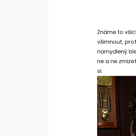
Známe to všic
všimnout, prot
namydlený bles
ne a ne zmizet
si.