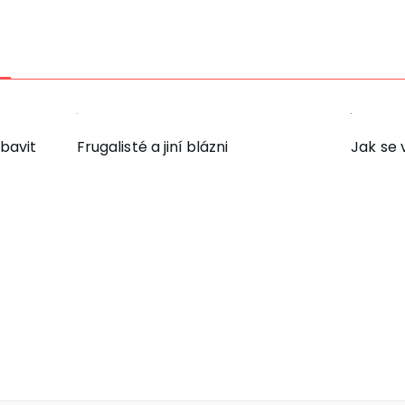
bavit
Frugalisté a jiní blázni
Jak se