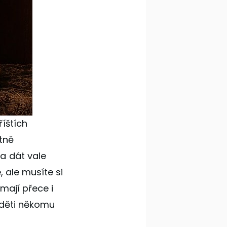
íštích
tně
a dát vale
, ale musíte si
mají přece i
é děti někomu