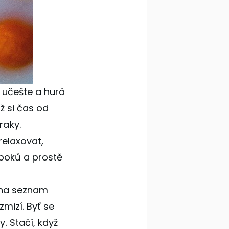
e učešte a hurá
ž si čas od
raky.
relaxovat,
 boků a prostě
e na seznam
mizí. Byť se
. Stačí, když