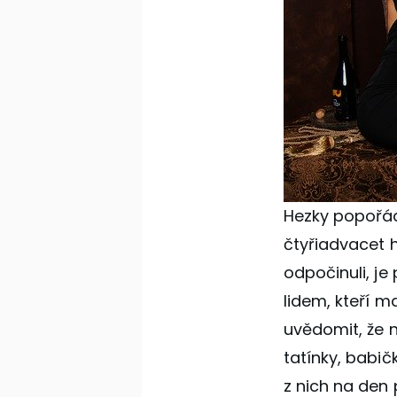
Hezky popořádk
čtyřiadvacet h
odpočinuli, j
lidem, kteří m
uvědomit, že n
tatínky, babič
z nich na den 