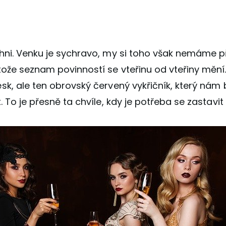
hni. Venku je sychravo, my si toho však nemáme př
ože seznam povinností se vteřinu od vteřiny mění.
k, ale ten obrovský červený vykřičník, který nám b
. To je přesně ta chvíle, kdy je potřeba se zastavi