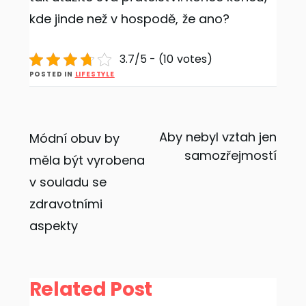
kde jinde než v hospodě, že ano?
3.7/5 - (10 votes)
POSTED IN
LIFESTYLE
Navigace
Aby nebyl vztah jen
Módní obuv by
samozřejmostí
měla být vyrobena
pro
v souladu se
příspěvek
zdravotními
aspekty
Related Post