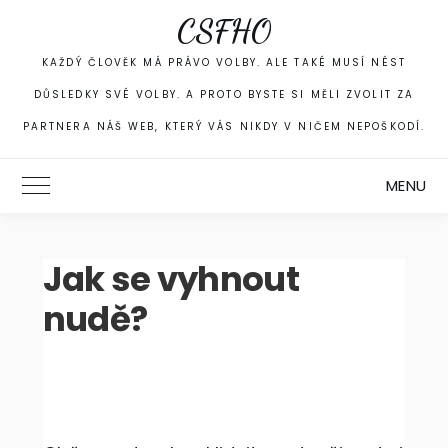
Skip
CSFHO
to
content
KAŽDÝ ČLOVĚK MÁ PRÁVO VOLBY. ALE TAKÉ MUSÍ NÉST
DŮSLEDKY SVÉ VOLBY. A PROTO BYSTE SI MĚLI ZVOLIT ZA
PARTNERA NÁŠ WEB, KTERÝ VÁS NIKDY V NIČEM NEPOŠKODÍ.
MENU
Toggle Main Menu
Jak se vyhnout
nudě?