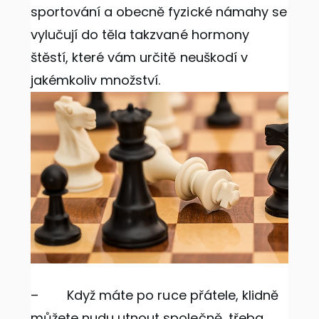
sportování a obecně fyzické námahy se
vylučují do těla takzvané hormony
štěstí, které vám určitě neuškodí v
jakémkoliv množství.
–
Když máte po ruce přátele, klidně
můžete nudu utnout společně, třeba